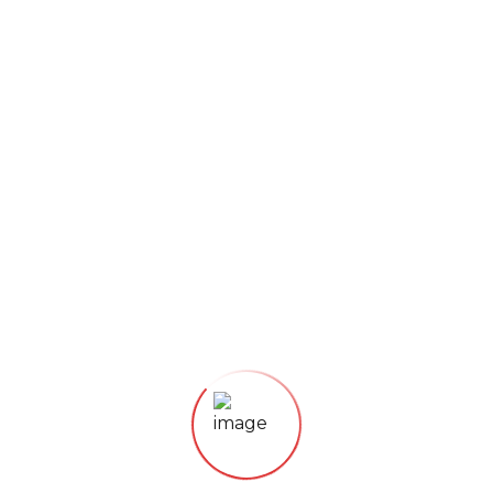
incididunt
21. November 2018
Delicious Recipes
Lorem ipsum dolor sit amet, consectetur adipisicing
elit, sed do eiusmod tempor incididunt ut labore et
dolore magna aliqua.